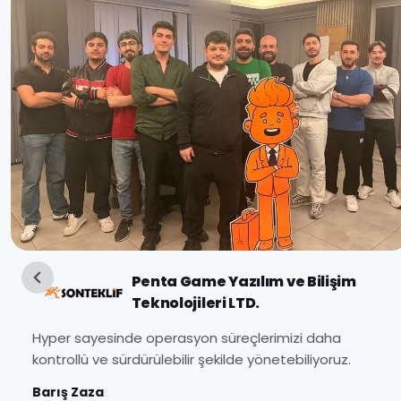
Kurnazgame
Hyper ile e-ticarete güvenle başladım, bugün
markam güçlü şekilde büyüyor.
Gürkan KURNAZ