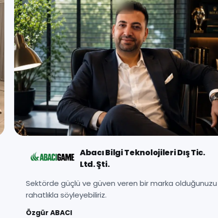
Dret Medya Bilişim
Sağlam altyapı ile başladık, kesintisiz hizmetle
büyüyoruz.
Kudret KUVANLI