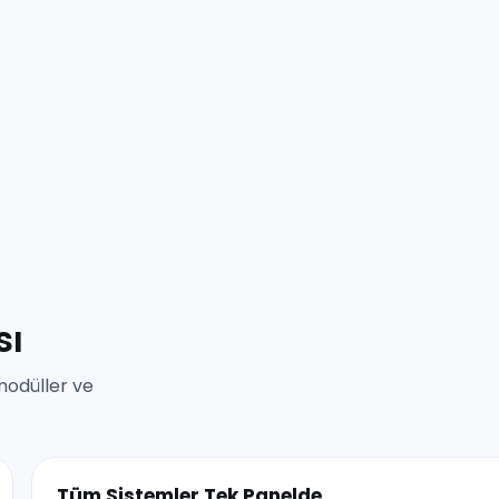
sı
modüller ve
Tüm Sistemler Tek Panelde