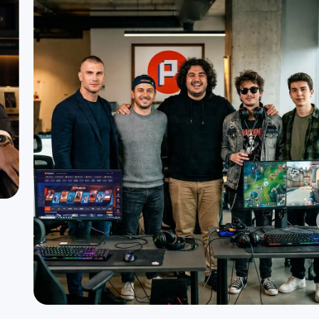
Yzdogan Bilişim Ltd Şti
Hyper sayesinde güçlü ve sürdürülebilir bir yapı kurd
Şükrü Yavuzdoğan