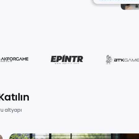
atılın
u altyapı