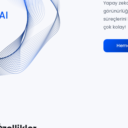
Yapay zeka 
görünürlüğü
süreçlerini 
çok kolay!
Heme