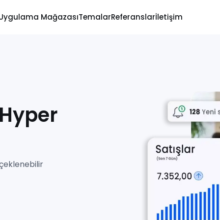
Uygulama Mağazası
Temalar
Referanslar
İletişim
 Hyper
çeklenebilir