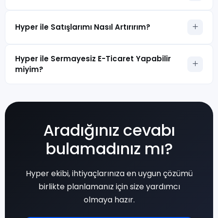
Evet. Ürün, müşteri ve sipariş verilerinizi farklı altyapılardan
Hyper ile Satışlarımı Nasıl Artırırım?
Hyper’a taşıyabilirsiniz.
Hyper ile satışlarınızı artırmak için otomatik kampanyalar
Hyper ile Sermayesiz E-Ticaret Yapabilir
oluşturabilir, SEO optimizasyonları ile organik trafiğinizi
miyim?
güçlendirebilir, pazaryeri entegrasyonları sayesinde farklı
satış kanallarına ulaşabilir ve dropshipping modeli ile ürün
Evet. Dropshipping ve tedarik entegrasyonları sayesinde
çeşitliliğinizi genişleterek daha fazla müşteriye hitap
stok tutmadan satış yapabilirsiniz.
edebilirsiniz.
Aradığınız cevabı
bulamadınız mı?
Hyper ekibi, ihtiyaçlarınıza en uygun çözümü
birlikte planlamanız için size yardımcı
olmaya hazır.