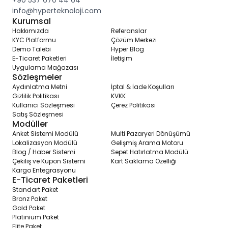
info@hyperteknoloji.com
Kurumsal
Hakkımızda
Referanslar
KYC Platformu
Çözüm Merkezi
Demo Talebi
Hyper Blog
E-Ticaret Paketleri
İletişim
Uygulama Mağazası
Sözleşmeler
Aydınlatma Metni
İptal & İade Koşulları
Gizlilik Politikası
KVKK
Kullanıcı Sözleşmesi
Çerez Politikası
Satış Sözleşmesi
Modüller
Anket Sistemi Modülü
Multi Pazaryeri Dönüşümü
Lokalizasyon Modülü
Gelişmiş Arama Motoru
Blog / Haber Sistemi
Sepet Hatırlatma Modülü
Çekiliş ve Kupon Sistemi
Kart Saklama Özelliği
Kargo Entegrasyonu
E-Ticaret Paketleri
Standart Paket
Bronz Paket
Gold Paket
Platinium Paket
Elite Paket