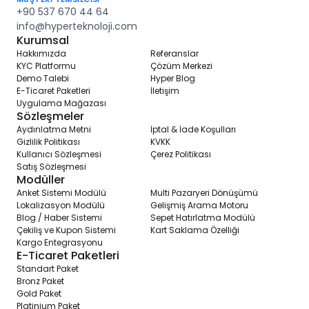
+90 537 670 44 64
info@hyperteknoloji.com
Kurumsal
Hakkımızda
Referanslar
KYC Platformu
Çözüm Merkezi
Demo Talebi
Hyper Blog
E-Ticaret Paketleri
İletişim
Uygulama Mağazası
Sözleşmeler
Aydınlatma Metni
İptal & İade Koşulları
Gizlilik Politikası
KVKK
Kullanıcı Sözleşmesi
Çerez Politikası
Satış Sözleşmesi
Modüller
Anket Sistemi Modülü
Multi Pazaryeri Dönüşümü
Lokalizasyon Modülü
Gelişmiş Arama Motoru
Blog / Haber Sistemi
Sepet Hatırlatma Modülü
Çekiliş ve Kupon Sistemi
Kart Saklama Özelliği
Kargo Entegrasyonu
E-Ticaret Paketleri
Standart Paket
Bronz Paket
Gold Paket
Platinium Paket