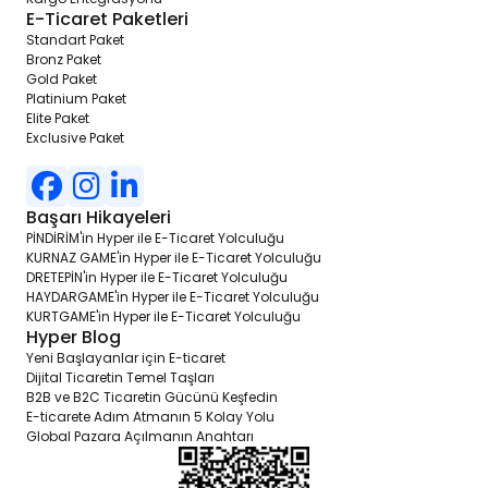
E-Ticaret Paketleri
Standart Paket
Bronz Paket
Gold Paket
Platinium Paket
Elite Paket
Exclusive Paket
Başarı Hikayeleri
PİNDİRİM'in Hyper ile E-Ticaret Yolculuğu
KURNAZ GAME'in Hyper ile E-Ticaret Yolculuğu
DRETEPİN'in Hyper ile E-Ticaret Yolculuğu
HAYDARGAME'in Hyper ile E-Ticaret Yolculuğu
KURTGAME'in Hyper ile E-Ticaret Yolculuğu
Hyper Blog
Yeni Başlayanlar için E-ticaret
Dijital Ticaretin Temel Taşları
B2B ve B2C Ticaretin Gücünü Keşfedin
E-ticarete Adım Atmanın 5 Kolay Yolu
Global Pazara Açılmanın Anahtarı