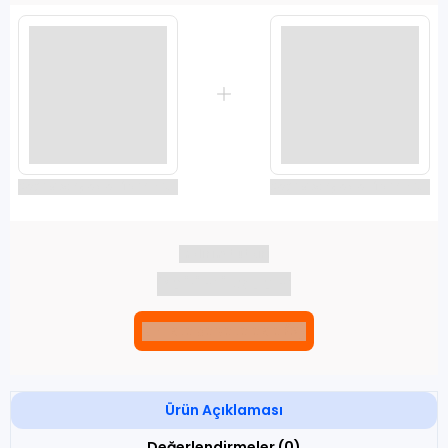
Seçili siparişlerde - İndirimli!
Seçili siparişlerde - İndirimli!
İndirim tutarı
İndirimli toplam
Birlikte sepete ekle (2)
Ürün Açıklaması
Değerlendirmeler (0)