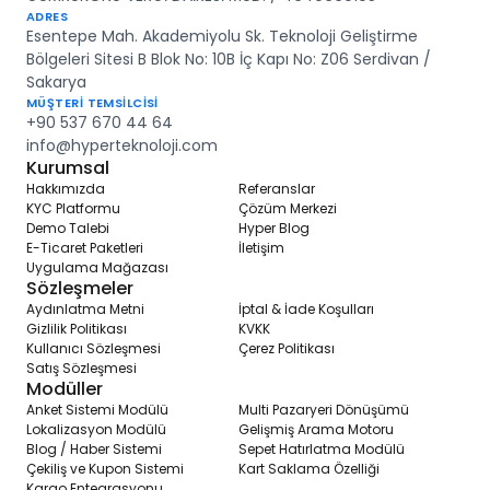
ADRES
Esentepe Mah. Akademiyolu Sk. Teknoloji Geliştirme
Bölgeleri Sitesi B Blok No: 10B İç Kapı No: Z06 Serdivan /
Sakarya
MÜŞTERİ TEMSİLCİSİ
+90 537 670 44 64
info@hyperteknoloji.com
Kurumsal
Hakkımızda
Referanslar
KYC Platformu
Çözüm Merkezi
Demo Talebi
Hyper Blog
E-Ticaret Paketleri
İletişim
Uygulama Mağazası
Sözleşmeler
Aydınlatma Metni
İptal & İade Koşulları
Gizlilik Politikası
KVKK
Kullanıcı Sözleşmesi
Çerez Politikası
Satış Sözleşmesi
Modüller
Anket Sistemi Modülü
Multi Pazaryeri Dönüşümü
Lokalizasyon Modülü
Gelişmiş Arama Motoru
Blog / Haber Sistemi
Sepet Hatırlatma Modülü
Çekiliş ve Kupon Sistemi
Kart Saklama Özelliği
Kargo Entegrasyonu