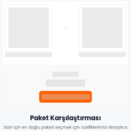
Seçili siparişlerde - İndirimli!
Seçili siparişlerde - İndirimli!
İndirim tutarı
İndirimli toplam
Birlikte sepete ekle (2)
Paket Karşılaştırması
Sizin için en doğru paketi seçmek için özelliklerimizi detaylıca