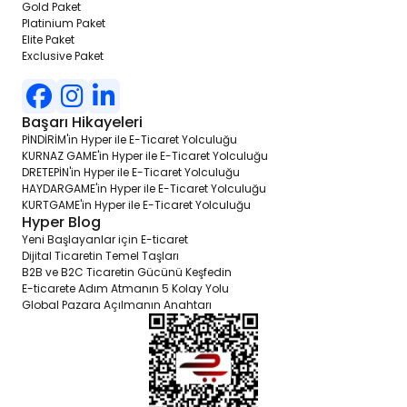
7. **Ödeme Entegrasyonları:** Çeşitli ödeme yöntemlerini entegre
Gold Paket
ederek müşterilere esneklik ve güvenlik sağlayabilirsiniz.
Platinium Paket
Elite Paket
Tabii, işte HyperV2 Exclusive E-ticaret Paketi'nin diğer temel
Exclusive Paket
özelliklerinin açıklamaları:
8. **Alış İlan Sistemi:** Müşterilerinize ürünlerini listeleme ve satma
olanağı sunar, böylece kullanıcılar arasında etkileşimi artırır ve
Başarı Hikayeleri
işletmenizin büyümesine katkıda bulunur.
PİNDİRİM'in Hyper ile E-Ticaret Yolculuğu
KURNAZ GAME'in Hyper ile E-Ticaret Yolculuğu
9. **İlan Otomatik Teslimat Sistemi:** Siparişlerinizi otomatik olarak
DRETEPİN'in Hyper ile E-Ticaret Yolculuğu
işleme koyarak müşterilere daha hızlı ve verimli hizmet sunmanızı
HAYDARGAME'in Hyper ile E-Ticaret Yolculuğu
sağlar.
KURTGAME'in Hyper ile E-Ticaret Yolculuğu
Hyper Blog
10. **Çoklu Pazaryeri Entegrasyonları:** Farklı pazaryerlerine
Yeni Başlayanlar için E-ticaret
ürünlerinizi entegre ederek daha geniş bir müşteri kitlesine ulaşabilir
Dijital Ticaretin Temel Taşları
ve satışlarınızı artırabilirsiniz.
B2B ve B2C Ticaretin Gücünü Keşfedin
E-ticarete Adım Atmanın 5 Kolay Yolu
11. **Paydağılımı Sistemi:** İş ortakları veya bağlı kuruluşlar
Global Pazara Açılmanın Anahtarı
aracılığıyla yapılan satışlardan elde edilen geliri adil bir şekilde
dağıtmanızı sağlar.
12. **Referans Sistemi:** Müşterilerinizi teşvik ederek yeni müşteriler
kazanmanızı sağlar ve müşteri tabanınızı genişleterek satışlarınızı
artırır.