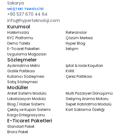
Sakarya
işletmenizin başarısını güçlendirmek için kritik öneme sahip bir dizi
MÜŞTERİ TEMSİLCİSİ
temel özelliği içerir. İşte bu özelliklerin bazılarının öne çıkanları:
+90 537 670 44 64
info@hyperteknoloji.com
1. **Css Editör:** İşletmenizin web sitesinin görünümünü
Kurumsal
özelleştirmenize olanak tanır, böylece marka kimliğinizi yansıtan
benzersiz bir tasarım oluşturabilirsiniz.
Hakkımızda
Referanslar
KYC Platformu
Çözüm Merkezi
2. **Kampanya Sistemi:** İndirimler, promosyonlar ve özel teklifler
Demo Talebi
Hyper Blog
gibi kampanyaları kolayca oluşturabilir ve yönetebilirsiniz, müşteri
E-Ticaret Paketleri
İletişim
tabanınızı genişleterek satışları artırabilirsiniz.
Uygulama Mağazası
Sözleşmeler
3. **Blog Sistemi:** Müşterilerinize değerli içerik sunmanıza olanak
Aydınlatma Metni
İptal & İade Koşulları
tanır ve işletmenizin uzmanlığını ve otoritesini artırır.
Gizlilik Politikası
KVKK
Kullanıcı Sözleşmesi
Çerez Politikası
4. **Yayıncı Sistemi:** Bağlı kuruluşlarla işbirliği yaparak satışlarınızı
Satış Sözleşmesi
artırabilir ve pazar payınızı genişletebilirsiniz.
Modüller
Anket Sistemi Modülü
Multi Pazaryeri Dönüşümü
5. **İlan Sistemi:** Ürünlerinizi etkili bir şekilde listeleyebilir ve
Lokalizasyon Modülü
Gelişmiş Arama Motoru
yönetebilirsiniz, müşterilere daha iyi bir alışveriş deneyimi
Blog / Haber Sistemi
Sepet Hatırlatma Modülü
sunabilirsiniz.
Çekiliş ve Kupon Sistemi
Kart Saklama Özelliği
Kargo Entegrasyonu
6. **Pazaryeri Entegrasyonları:** Farklı pazaryerlerinde ürünlerinizi
E-Ticaret Paketleri
listelemenizi sağlar, böylece müşteri tabanınızı genişleterek satışları
Standart Paket
artırabilirsiniz.
Bronz Paket