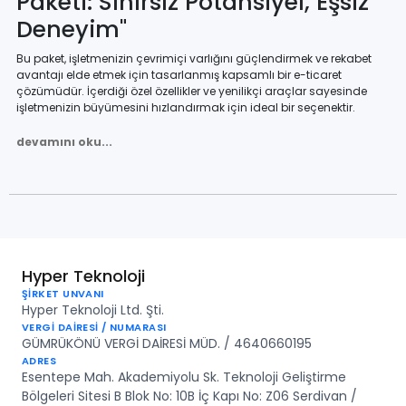
Paketi: Sınırsız Potansiyel, Eşsiz
Deneyim"
Bu paket, işletmenizin çevrimiçi varlığını güçlendirmek ve rekabet
avantajı elde etmek için tasarlanmış kapsamlı bir e-ticaret
çözümüdür. İçerdiği özel özellikler ve yenilikçi araçlar sayesinde
işletmenizin büyümesini hızlandırmak için ideal bir seçenektir.
HyperV2 Exclusive Paketi, kullanıcı dostu arayüzüyle dikkat çekerken,
devamını oku...
güçlü alt yapı ve özel entegrasyonlarla işletmenizin ihtiyaçlarını
karşılar. Sınırsız potansiyel sunan bu paket, işletmenizin çevrimiçi
başarısını en üst düzeye çıkarmak için gereken her şeyi sağlar.
Bu paket, size özel olarak tasarlanmış bir e-ticaret deneyimi sunar.
İleri düzeydeki özelliklerle birlikte gelen kişiselleştirilmiş destek ve
danışmanlık hizmetleri, işletmenizin büyümesini destekler ve rekabet
avantajı elde etmenize yardımcı olur.
Hyper Teknoloji
ŞİRKET UNVANI
HyperV2 Exclusive Paketi ile işletmenizin çevrimiçi varlığını
Hyper Teknoloji Ltd. Şti.
güçlendirin ve müşterilerinizi etkileyici bir alışveriş deneyimiyle
VERGİ DAİRESİ / NUMARASI
karşılayarak başarıya ulaşın.
GÜMRÜKÖNÜ VERGİ DAİRESİ MÜD. / 4640660195
HyperV2 Exclusive E-ticaret
ADRES
Esentepe Mah. Akademiyolu Sk. Teknoloji Geliştirme
Paketi,
Bölgeleri Sitesi B Blok No: 10B İç Kapı No: Z06 Serdivan /