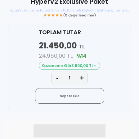
HyperV2 Exclusive Paket
HyperV2 Exclusive Paketi: Sınırsız Potansiyeli Keşfedin, İşletmenizi Benzersiz
Bir Deneyime Dönüştürün!
TOPLAM TUTAR
21.450,00
TL
(0 değerlendirme)
24.950,00 TL
%14
Kazancımı Gör
3.500,00 TL
Sepete Ekle
Birlikte al kazan