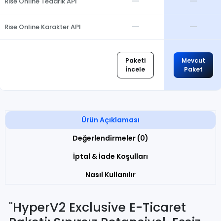
—
—
Rise Online Tedarik API
—
—
Rise Online Karakter API
Paketi
Mevcut
İncele
Paket
Ürün Açıklaması
Değerlendirmeler (0)
İptal & İade Koşulları
Nasıl Kullanılır
"HyperV2 Exclusive E-Ticaret