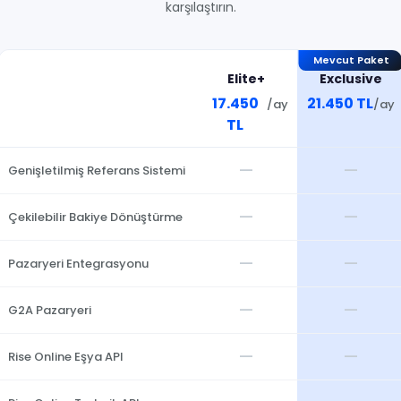
karşılaştırın.
Mevcut Paket
Elite+
Exclusive
17.450
21.450 TL
/ay
/ay
TL
—
—
Genişletilmiş Referans Sistemi
—
—
Çekilebilir Bakiye Dönüştürme
—
—
Pazaryeri Entegrasyonu
—
—
G2A Pazaryeri
—
—
Rise Online Eşya API