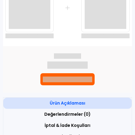
Seçili siparişlerde - İndirimli!
Seçili siparişlerde - İndirimli!
İndirim tutarı
İndirimli toplam
Birlikte sepete ekle (2)
Ürün Açıklaması
Değerlendirmeler (0)
İptal & İade Koşulları