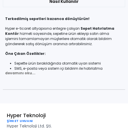
Nasıl Kullanılır
Terkedilmiş sepetleri kazanca dönüştürün!
Hyper e-ticaret altyapısına entegre çalışan
Sepet Hatırlatma
Kontör
hizmeti sayesinde, sepetine ürün ekleyip satın alma
işlemini tamamlamayan müşterilere otomatik olarak bildirim
göndererek satış dönüşüm oranınızı artırabilirsiniz.
Öne Çıkan Özellikler:
Sepette ürün bırakıldığında otomatik uyarı sistemi
SMS, e-posta veya sistem içi bildirim ile hatırlatma
devamını oku...
Gelişmiş filtreleme ile hedefe yönelik hatırlatmalar
Her hatırlatma bildirimi için 1 kontör kullanımı
Kullanım Senaryosu:
Bir kullanıcı, ürünleri sepete ekledi fakat ödeme sayfasına
geçmeden çıkış yaptı. Belirlediğiniz zaman aralığı sonunda sistem
otomatik olarak kullanıcıya bildirim göndererek alışverişini
tamamlamasını teşvik eder.
Hyper Teknoloji
ŞİRKET UNVANI
Neden Kullanmalısınız?
Hyper Teknoloji Ltd. Şti.