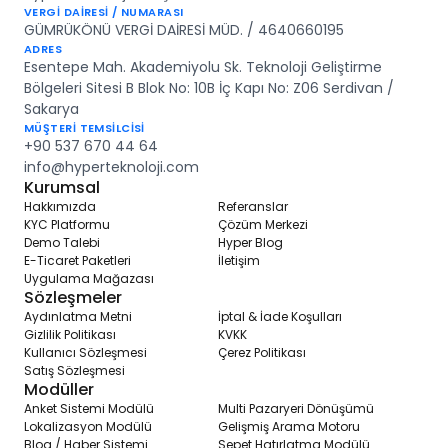
VERGİ DAİRESİ / NUMARASI
Satış oranlarınızı artırır
GÜMRÜKÖNÜ VERGİ DAİRESİ MÜD. / 4640660195
Müşteri geri dönüşünü hızlandırır
ADRES
Otomasyon ile zamandan tasarruf sağlar
Esentepe Mah. Akademiyolu Sk. Teknoloji Geliştirme
Düşük maliyetle yüksek dönüşüm potansiyeli sunar
Bölgeleri Sitesi B Blok No: 10B İç Kapı No: Z06 Serdivan /
Sakarya
MÜŞTERİ TEMSİLCİSİ
+90 537 670 44 64
info@hyperteknoloji.com
Kurumsal
Hakkımızda
Referanslar
KYC Platformu
Çözüm Merkezi
Demo Talebi
Hyper Blog
E-Ticaret Paketleri
İletişim
Uygulama Mağazası
Sözleşmeler
Aydınlatma Metni
İptal & İade Koşulları
Gizlilik Politikası
KVKK
Kullanıcı Sözleşmesi
Çerez Politikası
Satış Sözleşmesi
Modüller
Anket Sistemi Modülü
Multi Pazaryeri Dönüşümü
Lokalizasyon Modülü
Gelişmiş Arama Motoru
Blog / Haber Sistemi
Sepet Hatırlatma Modülü