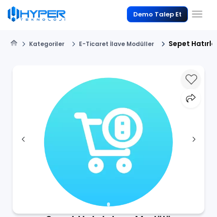
Demo Talep Et
Sepet Hatırl
Kategoriler
E-Ticaret İlave Modüller