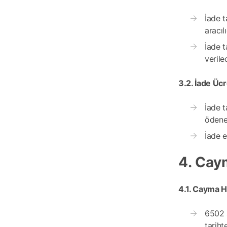
İade t
aracılı
İade t
verile
3.2. İade Üc
İade t
ödenec
İade e
4. Cay
4.1. Cayma H
6502 s
tarih