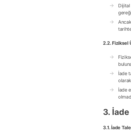
Dijita
gereği
Ancak,
tariht
2.2. Fiziksel
Fiziks
buluna
İade t
olara
İade e
olmadı
3. İade
3.1. İade Tale