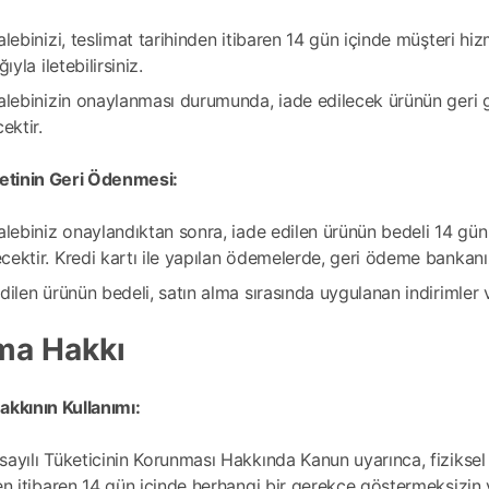
alebinizi, teslimat tarihinden itibaren 14 gün içinde müşteri h
ğıyla iletebilirsiniz.
alebinizin onaylanması durumunda, iade edilecek ürünün geri g
cektir.
retinin Geri Ödenmesi:
alebiniz onaylandıktan sonra, iade edilen ürünün bedeli 14 gün
ektir. Kredi kartı ile yapılan ödemelerde, geri ödeme bankanızı
dilen ürünün bedeli, satın alma sırasında uygulanan indirimler
ma Hakkı
akkının Kullanımı:
ayılı Tüketicinin Korunması Hakkında Kanun uyarınca, fiziksel ü
ten itibaren 14 gün içinde herhangi bir gerekçe göstermeksizin