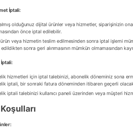
met İptali:
almış olduğunuz dijital ürünler veya hizmetler, siparişinizin 
asından önce iptal edilebilir.
l ürün veya hizmetin teslim edilmesinden sonra iptal işlemi mümkün
m edildikten sonra geri alınmasının mümkün olmamasından kay
İptali:
ik hizmetleri için iptal talebinizi, abonelik döneminiz sona 
ik iptali, bir sonraki fatura döneminden itibaren geçerli olacak
ik iptali talebinizi kullanıcı paneli üzerinden veya müşteri hi
 Koşulları
ünler: