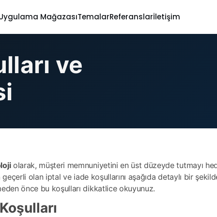
Uygulama Mağazası
Temalar
Referanslar
İletişim
lları ve
si
oji
olarak, müşteri memnuniyetini en üst düzeyde tutmayı hede
 geçerli olan iptal ve iade koşullarını aşağıda detaylı bir şekil
meden önce bu koşulları dikkatlice okuyunuz.
 Koşulları