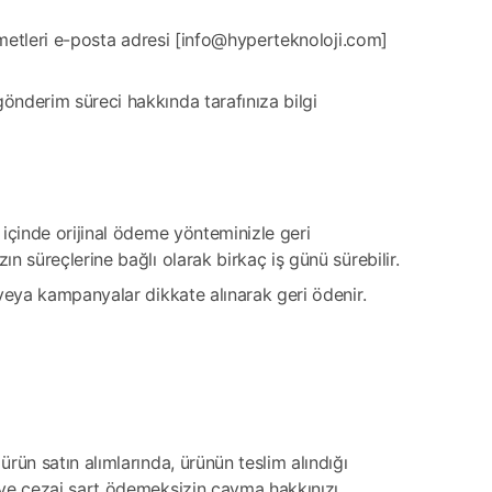
izmetleri e-posta adresi [info@hyperteknoloji.com]
önderim süreci hakkında tarafınıza bilgi
 içinde orijinal ödeme yönteminizle geri
n süreçlerine bağlı olarak birkaç iş günü sürebilir.
 veya kampanyalar dikkate alınarak geri ödenir.
rün satın alımlarında, ürünün teslim alındığı
 ve cezai şart ödemeksizin cayma hakkınızı