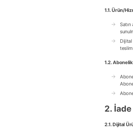
1.1. Ürün/Hiz
Satın 
sunulm
Dijita
tesli
1.2. Abonelik 
Abonel
Abonel
Abonel
2. İade
2.1. Dijital Ür