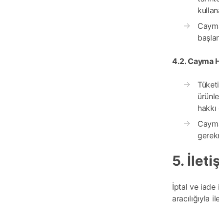
kullan
Cayma 
başla
4.2. Cayma Ha
Tüketi
ürünle
hakkı 
Cayma 
gerek
5. İlet
İptal ve iade 
aracılığıyla i