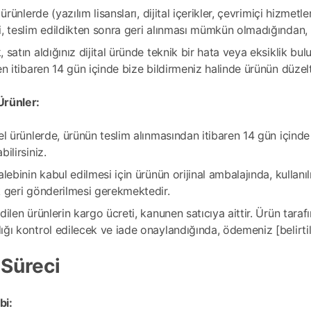
l ürünlerde (yazılım lisansları, dijital içerikler, çevrimiçi hizmet
, teslim edildikten sonra geri alınması mümkün olmadığından, 
 satın aldığınız dijital üründe teknik bir hata veya eksiklik 
en itibaren 14 gün içinde bize bildirmeniz halinde ürünün düzelt
 Ürünler:
el ürünlerde, ürünün teslim alınmasından itibaren 14 gün içind
bilirsiniz.
alebinin kabul edilmesi için ürünün orijinal ambalajında, kullan
k geri gönderilmesi gerekmektedir.
dilen ürünlerin kargo ücreti, kanunen satıcıya aittir. Ürün tara
ğı kontrol edilecek ve iade onaylandığında, ödemeniz [belirtile
 Süreci
bi: