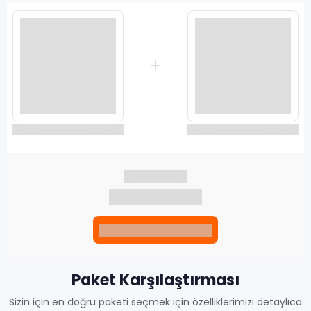
Seçili siparişlerde - İndirimli!
Seçili siparişlerde - İndirimli!
İndirim tutarı
İndirimli toplam
Birlikte sepete ekle (2)
Paket Karşılaştırması
Sizin için en doğru paketi seçmek için özelliklerimizi detaylıca