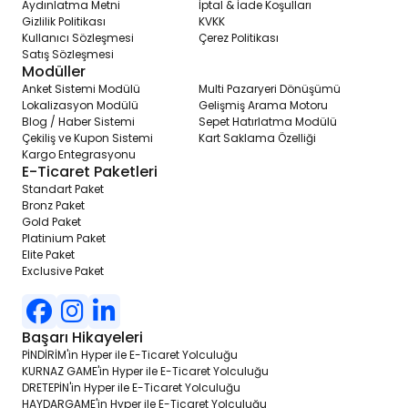
Aydınlatma Metni
İptal & İade Koşulları
veri alışverişini ve iş akışınızı optimize edebilirsiniz. Bu, sipariş
Gizlilik Politikası
KVKK
yönetimi, envanter takibi ve diğer operasyonel süreçlerinizi daha
Kullanıcı Sözleşmesi
Çerez Politikası
verimli hale getirebilir.
Satış Sözleşmesi
Modüller
7. **Ödeme Entegrasyonları:** Çeşitli ödeme yöntemlerini web
sitenize entegre ederek, müşterilerinize ödeme yapma esnekliği
Anket Sistemi Modülü
Multi Pazaryeri Dönüşümü
sunabilirsiniz. Bu, müşteri memnuniyetini artırırken, satışlarınızı da
Lokalizasyon Modülü
Gelişmiş Arama Motoru
artırabilir.
Blog / Haber Sistemi
Sepet Hatırlatma Modülü
Çekiliş ve Kupon Sistemi
Kart Saklama Özelliği
8. **Özelleştirilebilir XML:** Ürün verilerinizi XML formatında
Kargo Entegrasyonu
özelleştirebilir ve entegrasyonlar için kullanabilirsiniz. Bu, üçüncü
E-Ticaret Paketleri
taraf entegrasyonları ve veri aktarımları için esneklik sağlar.
Standart Paket
Bronz Paket
9. **Çoklu Para Birimi:** Farklı para birimlerinde fiyatlandırma
Gold Paket
yaparak, uluslararası müşterilere hitap edebilirsiniz. Bu, küresel
Platinium Paket
pazarlara giriş yapmanızı ve satışlarınızı genişletmenizi sağlar.
Elite Paket
Exclusive Paket
10. **SSL Sertifikası:** Güvenli bir alışveriş deneyimi sağlamak için
SSL sertifikası ile web sitenizi koruyabilirsiniz. Bu, müşterilerinizin
kişisel ve finansal bilgilerini koruyarak güvenlerini kazanmanıza
yardımcı olur.
Başarı Hikayeleri
PİNDİRİM'in Hyper ile E-Ticaret Yolculuğu
11. **Online Fatura Modülü:** Müşterilere online fatura oluşturma ve
KURNAZ GAME'in Hyper ile E-Ticaret Yolculuğu
gönderme imkanı sunar. Bu, işletme süreçlerinizi dijitalleştirerek
DRETEPİN'in Hyper ile E-Ticaret Yolculuğu
işlem süreçlerinizi hızlandırır ve kolaylaştırır.
HAYDARGAME'in Hyper ile E-Ticaret Yolculuğu