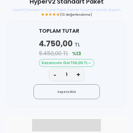
HyperV2 Standart Paket
HyperV2 Standart E-ticaret Paketi: İnternet Pazarlamasında Başarılı
Olmanın Anahtarı
TOPLAM TUTAR
4.750,00
TL
(13 değerlendirme)
5.450,00 TL
%13
Kazancımı Gör
700,00 TL
Sepete Ekle
Birlikte al kazan