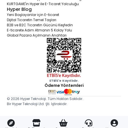
KURTGAME'in Hyper ile E-Ticaret Yolculuğu
12. **Ana Sayfa Yönetim Modülü:** Ana sayfanızı özelleştirmenize
Hyper Blog
ve içeriğini yönetmenize olanak tanır. Bu, marka mesajınızı
iletebilmeniz ve dönüşüm oranlarınızı artırmanız için önemli bir
Yeni Başlayanlar için E-ticaret
araçtır.
Dijital Ticaretin Temel Taşları
B2B ve B2C Ticaretin Gücünü Keşfedin
13. **SMS Modülü:** Müşterilere SMS ile bildirimler göndererek,
E-ticarete Adım Atmanın 5 Kolay Yolu
iletişimi artırabilir ve müşteri katılımını teşvik edebilirsiniz. Bu, müşteri
Global Pazara Açılmanın Anahtarı
ilişkilerini güçlendirirken, pazarlama stratejilerinizi de geliştirmenize
yardımcı olabilir.
ETBİS'e Kayıtlıdır.
Ödeme Yöntemleri
© 2026 Hyper Teknoloji. Tüm Hakları Saklıdır.
Bir Hyper Teknoloji Ltd. Şti. İştirakidir.