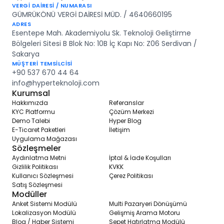
VERGİ DAİRESİ / NUMARASI
GÜMRÜKÖNÜ VERGİ DAİRESİ MÜD. / 4640660195
ADRES
Esentepe Mah. Akademiyolu Sk. Teknoloji Geliştirme
Bölgeleri Sitesi B Blok No: 10B İç Kapı No: Z06 Serdivan /
Sakarya
MÜŞTERİ TEMSİLCİSİ
+90 537 670 44 64
info@hyperteknoloji.com
Kurumsal
Hakkımızda
Referanslar
KYC Platformu
Çözüm Merkezi
Demo Talebi
Hyper Blog
E-Ticaret Paketleri
İletişim
Uygulama Mağazası
Sözleşmeler
Aydınlatma Metni
İptal & İade Koşulları
Gizlilik Politikası
KVKK
Kullanıcı Sözleşmesi
Çerez Politikası
Satış Sözleşmesi
Modüller
Anket Sistemi Modülü
Multi Pazaryeri Dönüşümü
Lokalizasyon Modülü
Gelişmiş Arama Motoru
Blog / Haber Sistemi
Sepet Hatırlatma Modülü