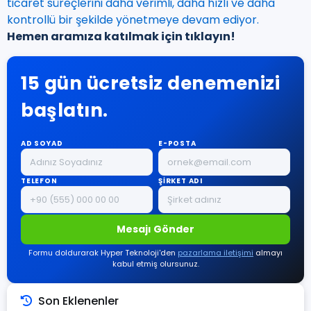
ticaret süreçlerini daha verimli, daha hızlı ve daha
kontrollü bir şekilde yönetmeye devam ediyor.
Hemen aramıza katılmak için tıklayın!
15 gün ücretsiz denemenizi
başlatın.
AD SOYAD
E-POSTA
TELEFON
ŞİRKET ADI
Mesajı Gönder
Formu doldurarak Hyper Teknoloji'den
pazarlama iletişimi
almayı
kabul etmiş olursunuz.
Son Eklenenler