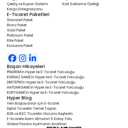
Çekiliş ve Kupon Sistemi
Kart Saklama Özelliği
Kargo Entegrasyonu
E-Ticaret Paketleri
Standart Paket
Bronz Paket
Gold Paket
Platinium Paket
Elite Paket
Exclusive Paket
Başarı Hikayeleri
PİNDİRİM'in Hyper ile E-Ticaret Yolculuğu
KURNAZ GAME'in Hyper ile E-Ticaret Yolculuğu
DRETEPİN'in Hyper ile E-Ticaret Yolculuğu
HAYDARGAME'in Hyper ile E-Ticaret Yolculuğu
KURTGAME'in Hyper ile E-Ticaret Yolculuğu
Hyper Blog
Yeni Başlayanlar için E-ticaret
Dijital Ticaretin Temel Taşları
B2B ve B2C Ticaretin Gücünü Keşfedin
E-ticarete Adım Atmanın 5 Kolay Yolu
Global Pazara Açılmanın Anahtarı