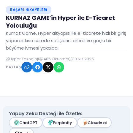
BAŞARI HIKAYELERI
KURNAZ GAME’in Hyper ile E-Ticaret
Yolculuğu
Kurnaz Game, Hyper altyapısı ile e-ticarete hızlı bir giriş
yaparak kısa sürede satışlarını artırdı ve güçlü bir
büyüme ivmesi yakaladı.
Hyper Teknoloji
485 Okunma
30 Nis 2026
PAYLAŞ
Yapay Zeka Desteği ile Özetle:
ChatGPT
Perplexity
Claude.ai