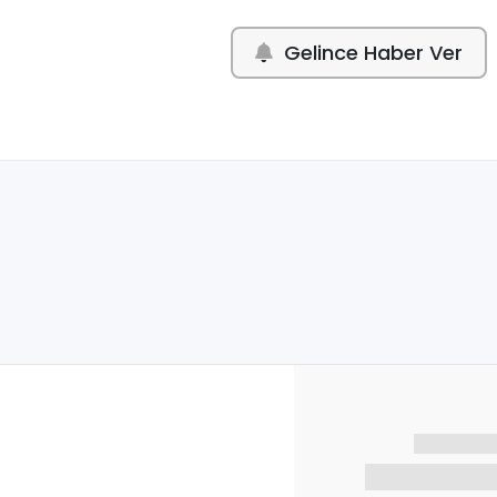
Gelince Haber Ver
İndirim tut
İndirimli topl