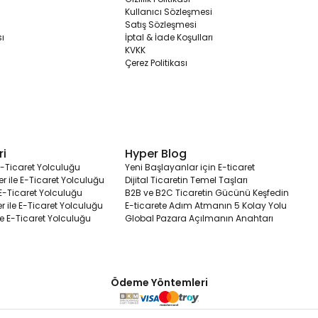
Kullanıcı Sözleşmesi
Satış Sözleşmesi
ı
İptal & İade Koşulları
KVKK
Çerez Politikası
ri
Hyper Blog
 E-Ticaret Yolculuğu
Yeni Başlayanlar için E-ticaret
 ile E-Ticaret Yolculuğu
Dijital Ticaretin Temel Taşları
 E-Ticaret Yolculuğu
B2B ve B2C Ticaretin Gücünü Keşfedin
 ile E-Ticaret Yolculuğu
E-ticarete Adım Atmanın 5 Kolay Yolu
e E-Ticaret Yolculuğu
Global Pazara Açılmanın Anahtarı
Ödeme Yöntemleri