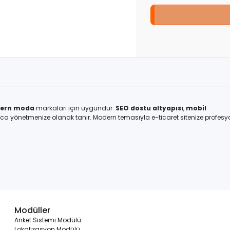
Birlikte sepete ekle
(2)
ern moda
markaları için uygundur.
SEO dostu altyapısı
,
mobil
layca yönetmenize olanak tanır. Modern temasıyla e-ticaret sitenize profesy
Modüller
Anket Sistemi Modülü
Lokalizasyon Modülü