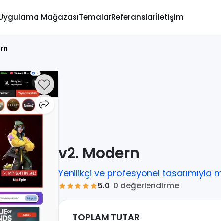
Uygulama Mağazası
Temalar
Referanslar
İletişim
rn
v2. Modern
Yenilikçi ve profesyonel tasarımıyla 
0 değerlendirme
5.0
TOPLAM TUTAR