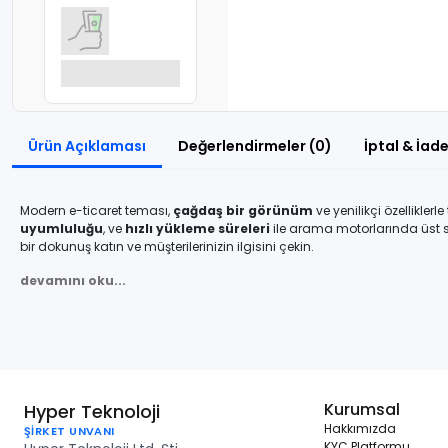
Ek tasarruf!
Ürün Açıklaması
Değerlendirmeler (0)
İptal & İade
Modern e-ticaret teması,
çağdaş bir görünüm
ve yenilikçi özelliklerl
uyumluluğu
, ve
hızlı yükleme süreleri
ile arama motorlarında üst sı
bir dokunuş katın ve müşterilerinizin ilgisini çekin.
devamını oku...
Kurumsal
Hyper Teknoloji
Hakkımızda
ŞİRKET UNVANI
KYC Platformu