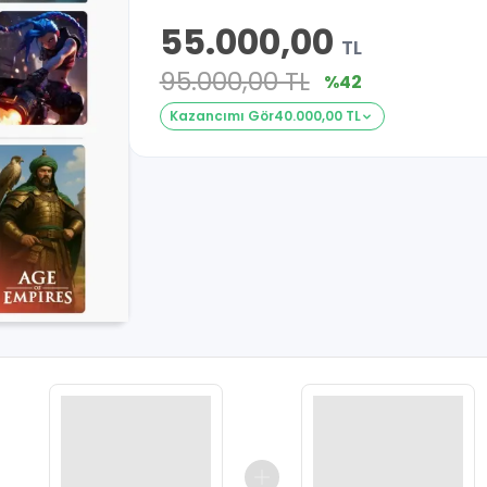
55.000,00
TL
95.000,00 TL
%42
Kazancımı Gör
40.000,00 TL