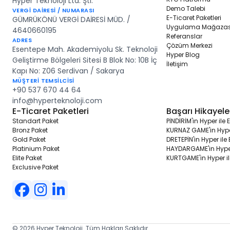
Hyper Teknoloji Ltd. Şti.
Demo Talebi
VERGİ DAİRESİ / NUMARASI
E-Ticaret Paketleri
GÜMRÜKÖNÜ VERGİ DAİRESİ MÜD. /
Uygulama Mağazas
4640660195
Referanslar
ADRES
Çözüm Merkezi
Esentepe Mah. Akademiyolu Sk. Teknoloji
Hyper Blog
Geliştirme Bölgeleri Sitesi B Blok No: 10B İç
İletişim
Kapı No: Z06 Serdivan / Sakarya
MÜŞTERİ TEMSİLCİSİ
+90 537 670 44 64
info@hyperteknoloji.com
E-Ticaret Paketleri
Başarı Hikayele
Standart Paket
PİNDİRİM'in Hyper ile
Bronz Paket
KURNAZ GAME'in Hyper
Gold Paket
DRETEPİN'in Hyper ile
Platinium Paket
HAYDARGAME'in Hyper
Elite Paket
KURTGAME'in Hyper il
Exclusive Paket
© 2026 Hyper Teknoloji. Tüm Hakları Saklıdır.