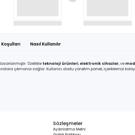
Seçili siparişlerde - İndirimli!
Seçili siparişlerde - İndirimli!
 Koşulları
Nasıl Kullanılır
e tasarlanmıştır. Özellikle
teknoloji ürünleri
,
elektronik cihazlar
, ve
mod
ralara çıkmanızı sağlar. Kullanıcı dostu yönetim paneli, içeriklerinizi ko
Sözleşmeler
Aydınlatma Metni
Gizlilik Politikası